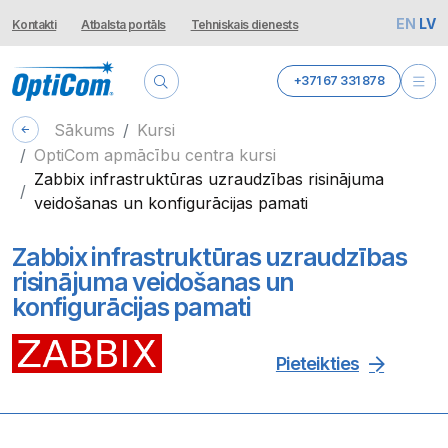
EN
LV
Kontakti
Atbalsta portāls
Tehniskais dienests
+371 67 331 878
Sākums
Kursi
OptiCom apmācību centra kursi
Zabbix infrastruktūras uzraudzības risinājuma
veidošanas un konfigurācijas pamati
Zabbix infrastruktūras uzraudzības
risinājuma veidošanas un
konfigurācijas pamati
Pieteikties