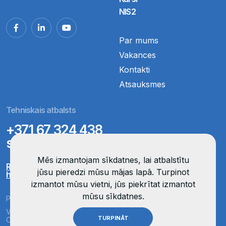
NIS2
Par mums
Vakances
Kontakti
Atsauksmes
Tehniskais atbalsts
+371 67 324 438
support@opticom.lv
Mēs izmantojam sīkdatnes, lai atbalstītu
Remote support
jūsu pieredzi mūsu mājas lapā. Turpinot
help.opticom.lv
izmantot mūsu vietni, jūs piekrītat izmantot
mūsu sīkdatnes.
Privatuma politika
Visas tiesības aizsargātas
TURPINĀT
Organised by OptiCom
OptiCom ©
2026