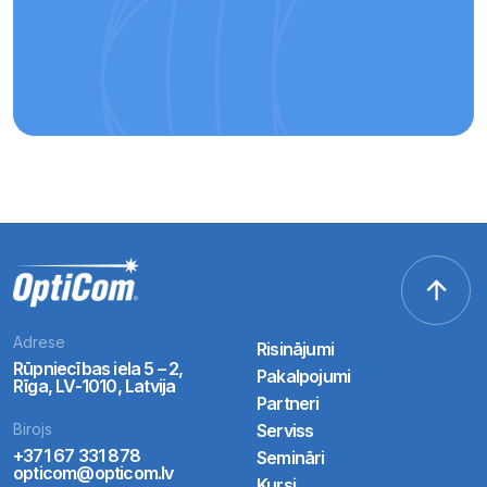
Adrese
Risinājumi
Rūpniecības iela 5 – 2,
Pakalpojumi
Rīga, LV-1010, Latvija
Partneri
Birojs
Serviss
+371 67 331 878
Semināri
opticom@opticom.lv
Kursi