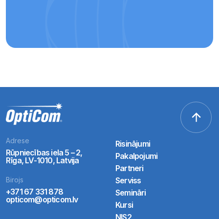
Adrese
Risinājumi
Rūpniecības iela 5 – 2,
Pakalpojumi
Rīga, LV-1010, Latvija
Partneri
Birojs
Serviss
+371 67 331 878
Semināri
opticom@opticom.lv
Kursi
NIS2