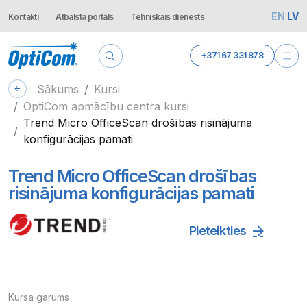
EN
LV
Kontakti
Atbalsta portāls
Tehniskais dienests
+371 67 331 878
Sākums
Kursi
OptiCom apmācību centra kursi
Trend Micro OfficeScan drošības risinājuma
konfigurācijas pamati
Trend Micro OfficeScan drošības
risinājuma konfigurācijas pamati
Pieteikties
Kursa garums