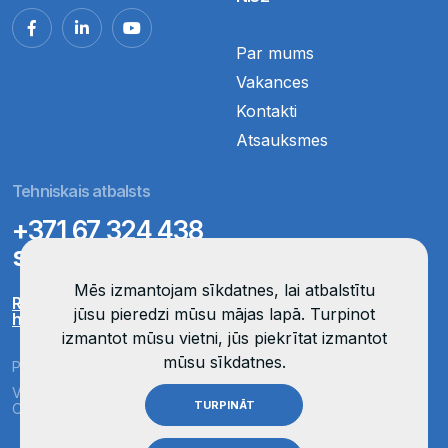
Par mums
Vakances
Kontakti
Atsauksmes
Tehniskais atbalsts
+371 67 324 438
support@opticom.lv
Mēs izmantojam sīkdatnes, lai atbalstītu
Remote support
jūsu pieredzi mūsu mājas lapā. Turpinot
help.opticom.lv
izmantot mūsu vietni, jūs piekrītat izmantot
mūsu sīkdatnes.
Privatuma politika
Visas tiesības aizsargātas
TURPINĀT
Organised by OptiCom
OptiCom ©
2026
ISO 27001:2022