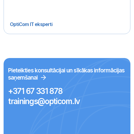
OptiCom IT eksperti
Pieteikties konsultācijai un sīkākas informācijas
saņemšanai
+371 67 331 878
trainings@opticom.lv